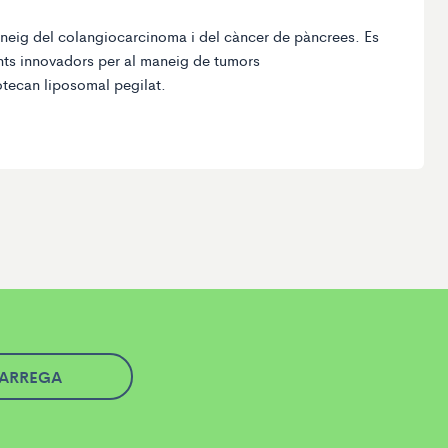
maneig del colangiocarcinoma i del càncer de pàncrees. Es
nts innovadors per al maneig de tumors
otecan liposomal pegilat.
ARREGA