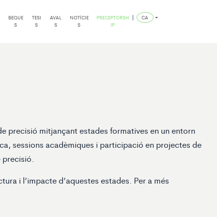
BEQUE
TESI
AVAL
NOTÍCIE
PRECEPTORSH
CA
S
S
S
S
IP
de precisió mitjançant estades formatives en un entorn
ica, sessions acadèmiques i participació en projectes de
 precisió.
ctura i l’impacte d’aquestes estades. Per a més