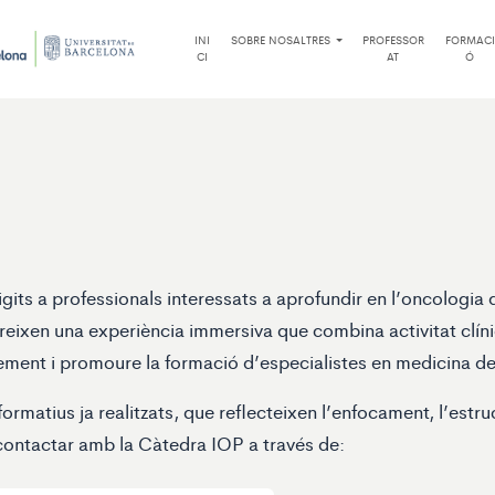
INI
SOBRE NOSALTRES
PROFESSOR
FORMACI
CI
AT
Ó
ts a professionals interessats a aprofundir en l’oncologia 
ereixen una experiència immersiva que combina activitat clín
ixement i promoure la formació d’especialistes en medicina de
matius ja realitzats, que reflecteixen l’enfocament, l’estru
 contactar amb la Càtedra IOP a través de: