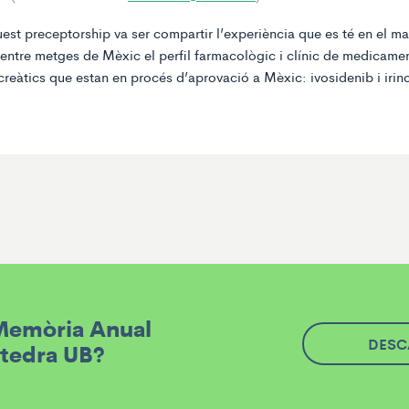
uest preceptorship va ser compartir l’experiència que es té en el 
entre metges de Mèxic el perfil farmacològic i clínic de medicame
reàtics que estan en procés d’aprovació a Mèxic: ivosidenib i irin
 Memòria Anual
DESC
àtedra UB?