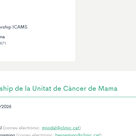
orship ICAMS
ona
 471
ship de la Unitat de Càncer de Mama
/2026
al
(correu electrònic:
mjvidal@clinic.cat
)
ergamino
(correu electrònic:
bergamino@clinic.cat
)