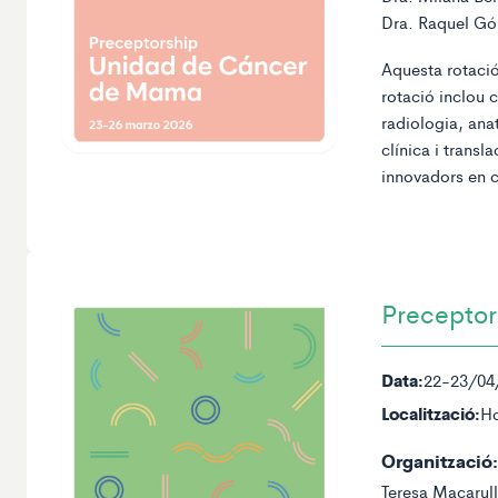
Dra. Raquel G
Aquesta rotació
rotació inclou 
radiologia, ana
clínica i transl
innovadors en 
Preceptor
Data:
22-23/04
Localització:
Ho
Organització:
Teresa Macarul