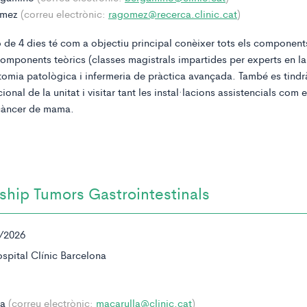
ómez
(correu electrònic:
ragomez@recerca.clinic.cat
)
 de 4 dies té com a objectiu principal conèixer tots els component
components teòrics (classes magistrals impartides per experts en la
tomia patològica i infermeria de pràctica avançada. També es tindrà
acional de la unitat i visitar tant les instal·lacions assistencials com
càncer de mama.
ship Tumors Gastrointestinals
/2026
spital Clínic Barcelona
la
(correu electrònic:
macarulla@clinic.cat
)