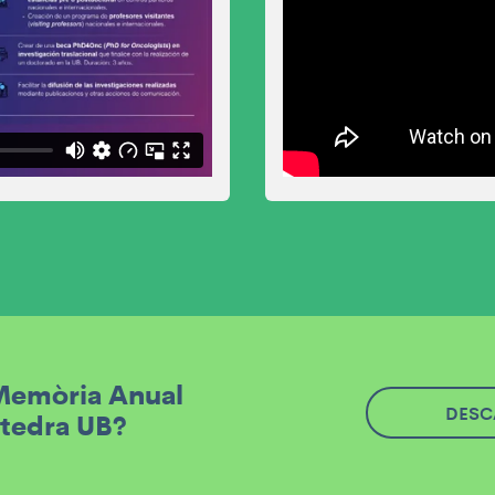
 Memòria Anual
DESC
àtedra UB?