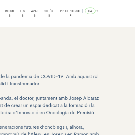
BEQUE
TESI
AVAL
NOTÍCIE
PRECEPTORSH
CA
S
S
S
S
IP
nici de la pandèmia de COVID-19. Amb aquest rol
lid i transformador.
a banda, el doctor, juntament amb Josep Alcaraz
t de crear un espai dedicat a la formació i la
Càtedra d’Innovació en Oncologia de Precisió.
eneracions futures d’oncòlegs i, alhora,
 compromís de l’Aleix, en Josep i en Ramon amb