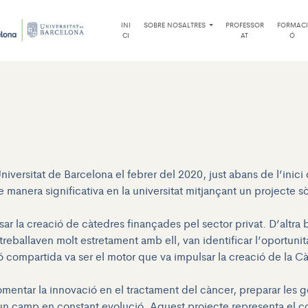
INI
SOBRE NOSALTRES
PROFESSOR
FORMACI
CI
AT
Ó
a Universitat de Barcelona el febrer del 2020, just abans de l’i
e manera significativa en la universitat mitjançant un projecte sò
sar la creació de càtedres finançades pel sector privat. D’altr
treballaven molt estretament amb ell, van identificar l’oportunita
ó compartida va ser el motor que va impulsar la creació de la 
mentar la innovació en el tractament del càncer, preparar les g
en un camp en constant evolució. Aquest projecte representa el