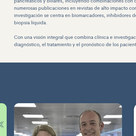
pancreáticos y biliares, incluyendo combinaciones con q
numerosas publicaciones en revistas de alto impacto co
investigación se centra en biomarcadores, inhibidores d
biopsia líquida.
Con una visión integral que combina clínica e investigaci
diagnóstico, el tratamiento y el pronóstico de los pacie