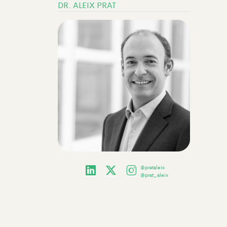
DR. ALEIX PRAT
@prataleix
@prat_aleix