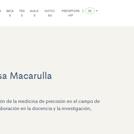
O
BECA
TESI
AVALE
NOTICI
PRECEPTORS
ES
S
S
S
AS
HIP
esa Macarulla
ación de la medicina de precisión en el campo de
aboración en la docencia y la investigación,